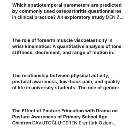
Which spatiotemporal parameters are predicted
by commonly used osteoarthritis questionnaires
in clinical practice? An exploratory study
DENİZ
GÜLNİHAL,ESMEZ ÖMER,ALKAN GÖKHAN,BİLEK
FURKAN, Yayın Yeri:BMC Musculoskeletal
Disorders ,2026,, 2026
The role of forearm muscle viscoelasticity in
wrist kinematics: A quantitative analysis of tone,
stiffness, decrement, and range of motion in
healthy young adults
SÖNMEZ MEHMET, Yayın
Yeri:Turkish Journal of Kinesiology ,2026,, 2026
The relationship between physical activity,
postural awareness, low-back pain, and quality
of life in university students: The role of gender
and body weight
SÖNMEZ MEHMET,KOÇ
KARDELEN, Yayın Yeri:Health Sciences Quarterly
,2026,, 2026
The Effect of Posture Education with Drama on
Posture Awareness of Primary School Age
Children
DAVUTOĞLU CEREN,Erentürk Özlem
Sıla,DENİZ GÜLNİHAL, Yayın Yeri:Journal of Sports
and Science ,2026,, 2026