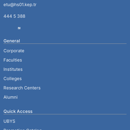
etu@hs01.kep.tr
444 5 388
General
Corporate
Faculties
Institutes
Colleges
Research Centers
Alumni
Quick Access
UBYS