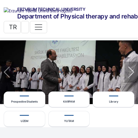
ERZURUM TECHNICAL UNIVERSITY
Department of Physical therapy and rehabi
TR
Previous
Ne
Prospective Students
KARPAM
Library
UZEM
YUTAM