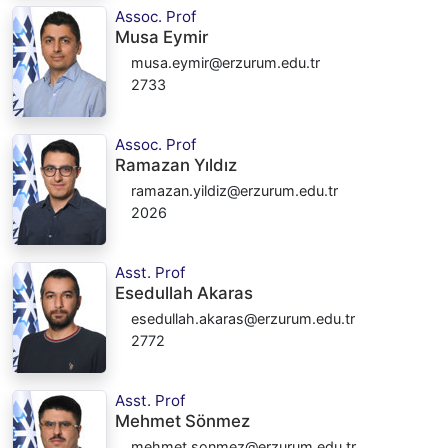
Assoc. Prof
Musa Eymir
musa.eymir@erzurum.edu.tr
2733
Assoc. Prof
Ramazan Yıldız
ramazan.yildiz@erzurum.edu.tr
2026
Asst. Prof
Esedullah Akaras
esedullah.akaras@erzurum.edu.tr
2772
Asst. Prof
Mehmet Sönmez
mehmet.sonmez@erzurum.edu.tr