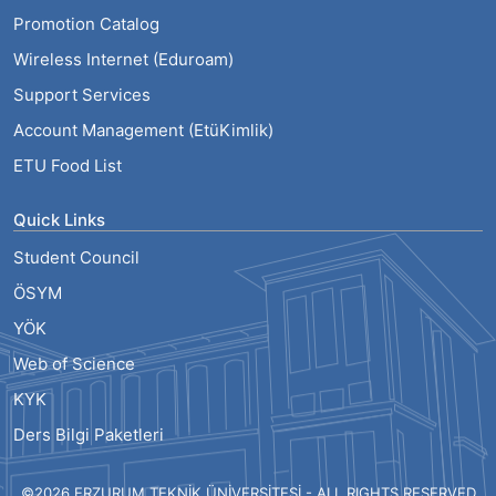
Promotion Catalog
Wireless Internet (Eduroam)
Support Services
Account Management (EtüKimlik)
ETU Food List
Quick Links
Student Council
ÖSYM
YÖK
Web of Science
KYK
Ders Bilgi Paketleri
©2026 ERZURUM TEKNİK ÜNİVERSİTESİ - ALL RIGHTS RESERVED