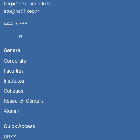
bilgi@erzurum.edu.tr
etu@hs01.kep.tr
444 5 388
General
Corporate
Faculties
Institutes
Colleges
Research Centers
Alumni
Quick Access
UBYS