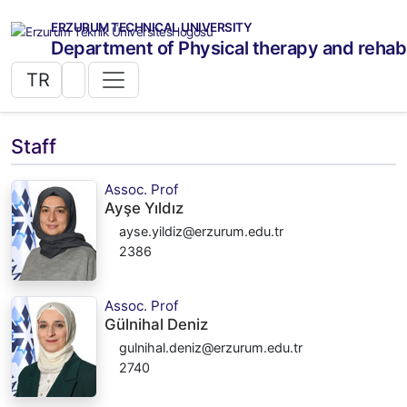
ERZURUM TECHNICAL UNIVERSITY
Department of Physical therapy and rehabi
TR
Staff
Assoc. Prof
Ayşe Yıldız
ayse.yildiz@erzurum.edu.tr
2386
Assoc. Prof
Gülnihal Deniz
gulnihal.deniz@erzurum.edu.tr
2740