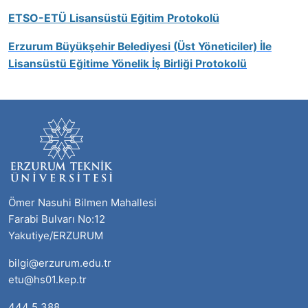
ETSO-ETÜ Lisansüstü Eğitim Protokolü
Erzurum Büyükşehir Belediyesi (Üst Yöneticiler) İle
Lisansüstü Eğitime Yönelik İş Birliği Protokolü
Ömer Nasuhi Bilmen Mahallesi
Farabi Bulvarı No:12
Yakutiye/ERZURUM
bilgi@erzurum.edu.tr
etu@hs01.kep.tr
444 5 388