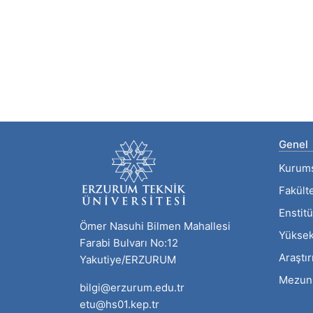
Genel
Kurum
Fakült
Enstitü
Ömer Nasuhi Bilmen Mahallesi
Yüksek
Farabi Bulvarı No:12
Araştı
Yakutiye/ERZURUM
Mezun
bilgi@erzurum.edu.tr
etu@hs01.kep.tr