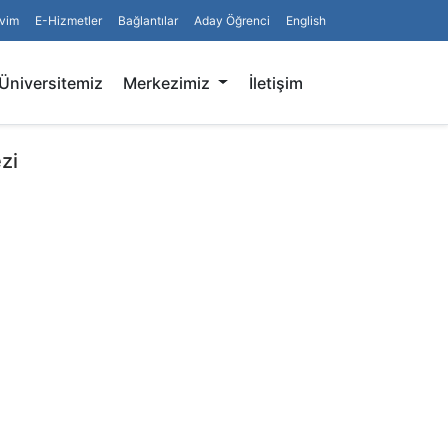
vim
E-Hizmetler
Bağlantılar
Aday Öğrenci
English
Arama
Üniversitemiz
Merkezimiz
İletişim
zi