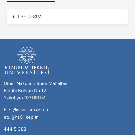
İİBF RESİM
Ömer Nasuhi Bilmen Mahallesi
Farabi Bulvarı No:12
Yakutiye/ERZURUM
bilgi@erzurum.edu.tr
etu@hs01.kep.tr