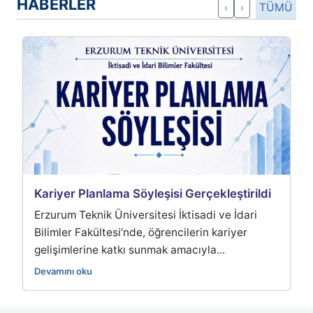
HABERLER
TÜMÜ
‹
›
lanlama Söyleşisi Gerçekleştirildi
Fakültemizde A
Gerçekleştirildi
knik Üniversitesi İktisadi ve İdari
Akademik üretim
kültesi’nde, öğrencilerin kariyer
Akademik Yayın At
ine katkı sunmak amacıyla...
oturumu, verimli 
u
Devamını oku