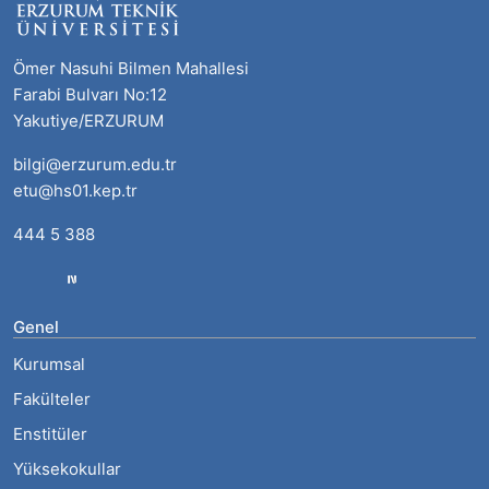
Ömer Nasuhi Bilmen Mahallesi
Farabi Bulvarı No:12
Yakutiye/ERZURUM
bilgi@erzurum.edu.tr
etu@hs01.kep.tr
444 5 388
Genel
Kurumsal
Fakülteler
Enstitüler
Yüksekokullar