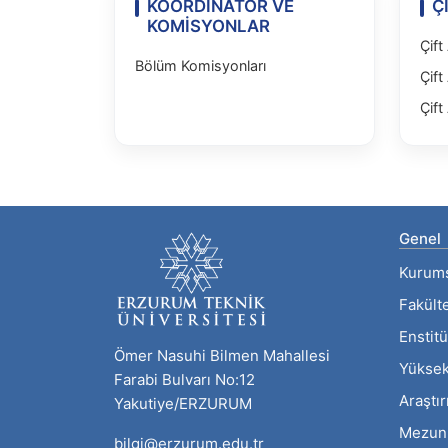
KOORDİNATÖR VE
Ç
KOMİSYONLAR
Çift
Bölüm Komisyonları
Çift
Çift
Genel
Kurum
Fakült
Enstitü
Ömer Nasuhi Bilmen Mahallesi
Yüksek
Farabi Bulvarı No:12
Araştı
Yakutiye/ERZURUM
Mezun
bilgi@erzurum.edu.tr