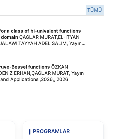
TÜMÜ
or a class of bi-univalent functions
d domain
ÇAĞLAR MURAT,EL-ITYAN
LAWI,TAYYAH ADEL SALIM, Yayın
its Synergies ,2026,, 2026
ruve-Bessel functions
ÖZKAN
ENİZ ERHAN,ÇAĞLAR MURAT, Yayın
s and Applications ,2026,, 2026
PROGRAMLAR