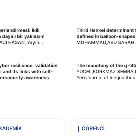
rlendirmesi: İkili
Third Hankel determinant f
 dayalı bir yaklaşım
defined in balloon-shape
CI HASAN, Yayın
MOHAMMAD,ABD SARAH JA
Fakültesi Dergisi ,2026,,
Yeri:Complex Analysis and 
er resilience: validation
The monotony of the q−St
 and its links with self-
YÜCEL,KORKMAZ SEMRA,D
ybersecurity awareness
Yeri:Journal of Inequalitie
Yeri:Current Psychology
KADEMİK
ÖĞRENCİ