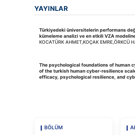
YAYINLAR
Türkiyedeki üniversitelerin performans değe
kümeleme analizi ve en etkili VZA modeline
KOCATÜRK AHMET,KOÇAK EMRE,ÖRKCÜ HA
Yeri:Gazi Üniversitesi Mühendislik-Mimarlık 
2026
The psychological foundations of human cyb
of the turkish human cyber-resilience scale
efficacy, psychological resilience, and c
KOCATÜRK METİN,KOCATÜRK AHMET, Yayın 
,2026,, 2026
BÖLÜM
A