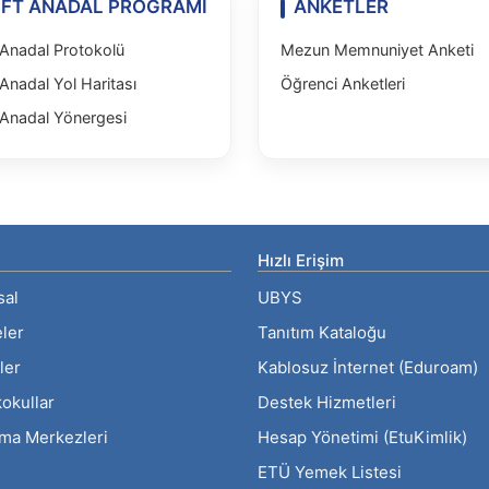
İFT ANADAL PROGRAMI
ANKETLER
 Anadal Protokolü
Mezun Memnuniyet Anketi
 Anadal Yol Haritası
Öğrenci Anketleri
 Anadal Yönergesi
Hızlı Erişim
sal
UBYS
eler
Tanıtım Kataloğu
ler
Kablosuz İnternet (Eduroam)
okullar
Destek Hizmetleri
rma Merkezleri
Hesap Yönetimi (EtuKimlik)
ETÜ Yemek Listesi