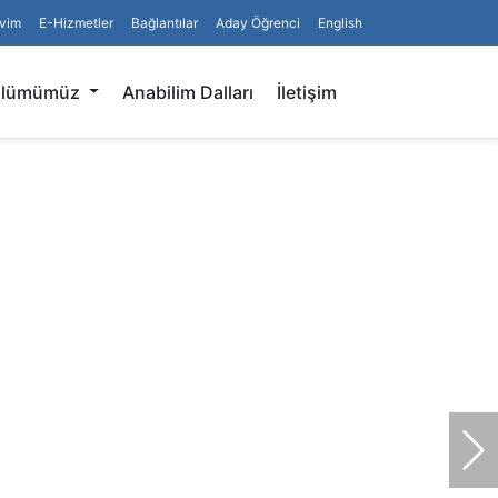
vim
E-Hizmetler
Bağlantılar
Aday Öğrenci
English
Arama
ölümümüz
Anabilim Dalları
İletişim
So