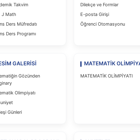
demik Takvim
Dilekçe ve Formlar
 J Math
E-posta Girişi
ns Ders Müfredatı
Öğrenci Otomasyonu
ans Ders Programı
ESİM GALERİSİ
MATEMATİK OLİMPİY
ematiğin Gözünden
MATEMATİK OLİMPİYATI
ginary
ematik Olimpiyatı
uniyet
eşi Günleri