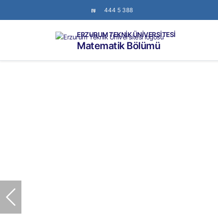
444 5 388
ERZURUM TEKNİK ÜNİVERSİTESİ
Matematik Bölümü
Önceki