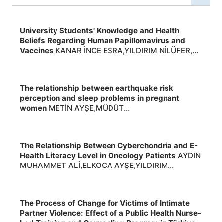
University Students' Knowledge and Health
Beliefs Regarding Human Papillomavirus and
Vaccines
KANAR İNCE ESRA,YILDIRIM NİLÜFER,
Yayın Yeri:Journal of Health Sciences ,2026,, 2026
The relationship between earthquake risk
perception and sleep problems in pregnant
women
METİN AYŞE,MÜDÜT
TENZİLAY,ALTUNBAY FURKAN CAN,PASİNLİOĞLU
TÜRKAN, Yayın Yeri:BMC Pregnancy and
Childbirth ,2026,, 2026
The Relationship Between Cyberchondria and E-
Health Literacy Level in Oncology Patients
AYDIN
MUHAMMET ALİ,ELKOCA AYŞE,YILDIRIM
MEHMET SALİH,SOLMAZ EBRU,YILDIZ METİN,
Yayın Yeri:Journal of Midwifery and Health
Sciences ,2026,, 2026
The Process of Change for Victims of Intimate
Partner Violence: Effect of a Public Health Nurse-