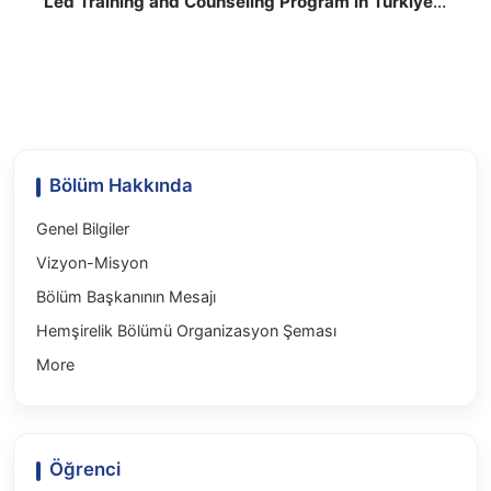
Led Training and Counseling Program in Türkiye
YILDIRIM NİLÜFER,UYSAL TORAMAN AYNUR,
Yayın Yeri:Public Health Nursing ,2026,, 2026
Bölüm Hakkında
Genel Bilgiler
Vizyon-Misyon
Bölüm Başkanının Mesajı
Hemşirelik Bölümü Organizasyon Şeması
More
Öğrenci