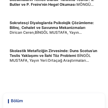
Butler ve P. Freire'nin Hegel Okuması
MÖNGÜ
BAHTİNUR,ÇALIŞKAN AKÇETİN
NURHAYAT,BİNGÖL MUSTAFA, Yayın
Yeri:Beytulhikme-An International Journal of
Sokratesçi Diyaloglarda Psikolojik Çözümleme:
Philosophy ,2026,, 2026
Bilinç, Cehalet ve Savunma Mekanizmaları
Dirican Ceren,BİNGÖL MUSTAFA, Yayın
Yeri:Anadolu Felsefe Dergisi ,2026,, 2026
Skolastik Metafiziğin Zirvesinde: Duns Scotus’un
Teslis Yaklaşımı ve İlahi Töz Problemi
BİNGÖL
MUSTAFA, Yayın Yeri:Ortaçağ Araştırmaları
Dergisi ,2026,, 2026
Bölüm