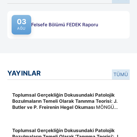
03
Felsefe Bölümü FEDEK Raporu
AĞU
YAYINLAR
TÜMÜ
Toplumsal Gerçekliğin Dokusundaki Patolojik
Bozulmaların Temeli Olarak Tanınma Teorisi: J.
Butler ve P. Freirenin Hegel Okuması
MÖNGÜ
BAHTİNUR,ÇALIŞKAN AKÇETİN
NURHAYAT,BİNGÖL MUSTAFA, Yayın
Yeri:Beytulhikme An International Journal of
Toplumsal Gerçekliğin Dokusundaki Patolojik
Philosophy ,2026,, 2026
Bozulmaların Temeli Olarak 'Tanınma Teorisi': J.