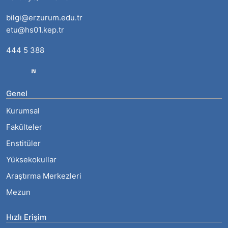
bilgi@erzurum.edu.tr
etu@hs01.kep.tr
444 5 388
Genel
Kurumsal
Fakülteler
Enstitüler
Yüksekokullar
Araştırma Merkezleri
Mezun
Hızlı Erişim