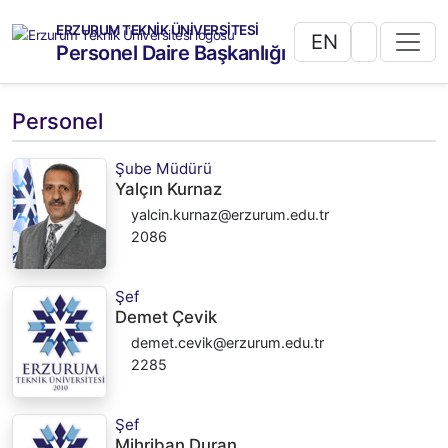
ERZURUM TEKNİK ÜNİVERSİTESİ
EN
Personel Daire Başkanlığı
Personel
Şube Müdürü
Yalçın Kurnaz
yalcin.kurnaz@erzurum.edu.tr
2086
Şef
Demet Çevik
demet.cevik@erzurum.edu.tr
2285
Şef
Mihriban Duran