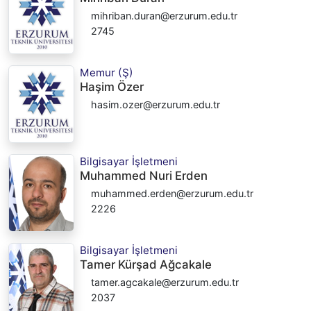
mihriban.duran@erzurum.edu.tr
2745
Memur (Ş)
Haşim Özer
hasim.ozer@erzurum.edu.tr
Bilgisayar İşletmeni
Muhammed Nuri Erden
muhammed.erden@erzurum.edu.tr
2226
Bilgisayar İşletmeni
Tamer Kürşad Ağcakale
tamer.agcakale@erzurum.edu.tr
2037