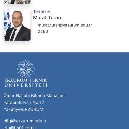
Tekniker
Murat Turan
murat.turan@erzurum.edu.tr
2280
Ömer Nasuhi Bilmen Mahallesi
Farabi Bulvarı No:12
Yakutiye/ERZURUM
bilgi@erzurum.edu.tr
etu@hs01.kep.tr