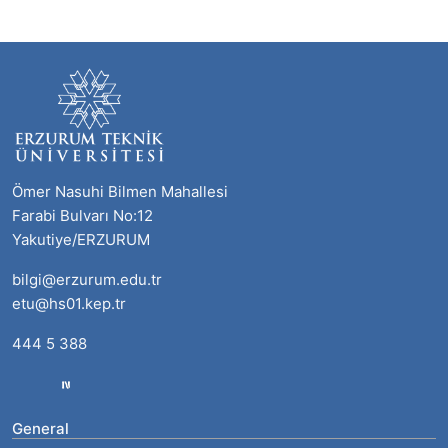
Ömer Nasuhi Bilmen Mahallesi
Farabi Bulvarı No:12
Yakutiye/ERZURUM
bilgi@erzurum.edu.tr
etu@hs01.kep.tr
444 5 388
General