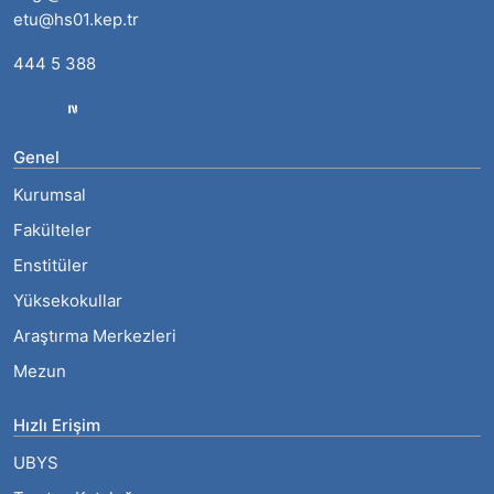
etu@hs01.kep.tr
444 5 388
Genel
Kurumsal
Fakülteler
Enstitüler
Yüksekokullar
Araştırma Merkezleri
Mezun
Hızlı Erişim
UBYS