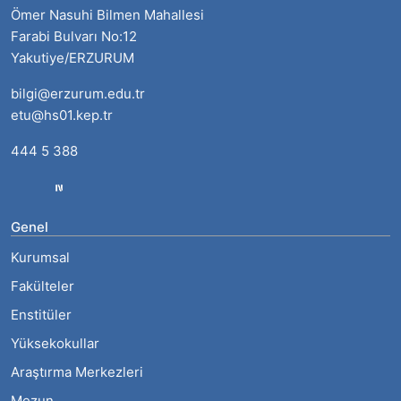
Ömer Nasuhi Bilmen Mahallesi
Farabi Bulvarı No:12
Yakutiye/ERZURUM
bilgi@erzurum.edu.tr
etu@hs01.kep.tr
444 5 388
Genel
Kurumsal
Fakülteler
Enstitüler
Yüksekokullar
Araştırma Merkezleri
Mezun