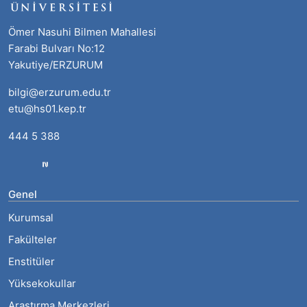
Ömer Nasuhi Bilmen Mahallesi
Farabi Bulvarı No:12
Yakutiye/ERZURUM
bilgi@erzurum.edu.tr
etu@hs01.kep.tr
444 5 388
Genel
Kurumsal
Fakülteler
Enstitüler
Yüksekokullar
Araştırma Merkezleri