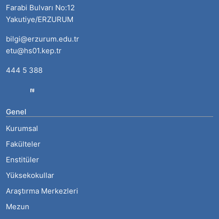
Farabi Bulvarı No:12
Yakutiye/ERZURUM
bilgi@erzurum.edu.tr
etu@hs01.kep.tr
444 5 388
Genel
Kurumsal
Fakülteler
Enstitüler
Yüksekokullar
Araştırma Merkezleri
Mezun