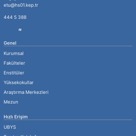
etu@hs01.kep.tr
444 5 388
Genel
Kurumsal
Fakülteler
Enstitüler
Yüksekokullar
Araştırma Merkezleri
Mezun
Hızlı Erişim
UBYS