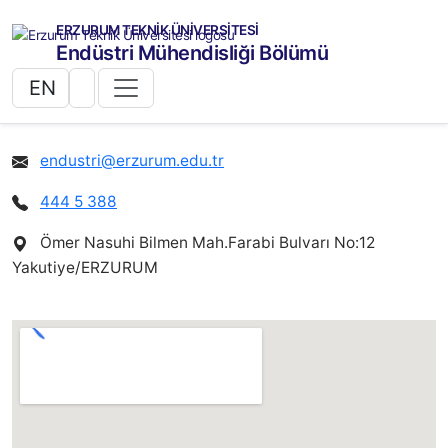
ERZURUM TEKNİK ÜNİVERSİTESİ
Endüstri Mühendisliği Bölümü
EN
endustri@erzurum.edu.tr
444 5 388
Ömer Nasuhi Bilmen Mah.Farabi Bulvarı No:12
Yakutiye/ERZURUM