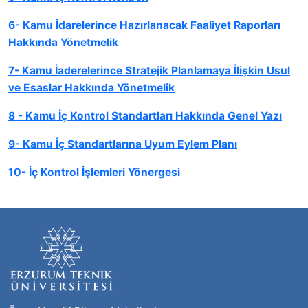
6- Kamu İdarelerince Hazırlanacak Faaliyet Raporları
Hakkında Yönetmelik
7- Kamu İaderelerince Stratejik Planlamaya İlişkin Usul
ve Esaslar Hakkında Yönetmelik
8 - Kamu İç Kontrol Standartları Hakkında Genel Yazı
9- Kamu İç Standartlarına Uyum Eylem Planı
10- İç Kontrol İşlemleri Yönergesi