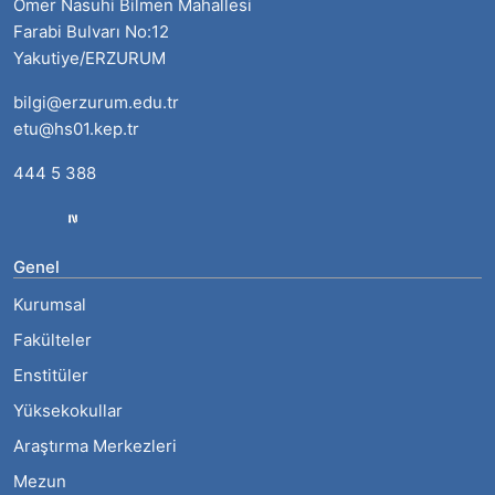
Ömer Nasuhi Bilmen Mahallesi
Farabi Bulvarı No:12
Yakutiye/ERZURUM
bilgi@erzurum.edu.tr
etu@hs01.kep.tr
444 5 388
Genel
Kurumsal
Fakülteler
Enstitüler
Yüksekokullar
Araştırma Merkezleri
Mezun