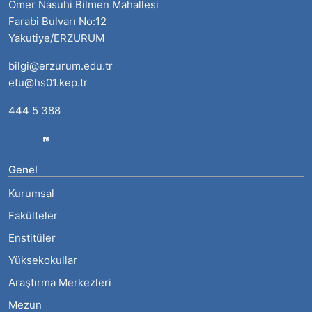
Ömer Nasuhi Bilmen Mahallesi
Farabi Bulvarı No:12
Yakutiye/ERZURUM
bilgi@erzurum.edu.tr
etu@hs01.kep.tr
444 5 388
Genel
Kurumsal
Fakülteler
Enstitüler
Yüksekokullar
Araştırma Merkezleri
Mezun