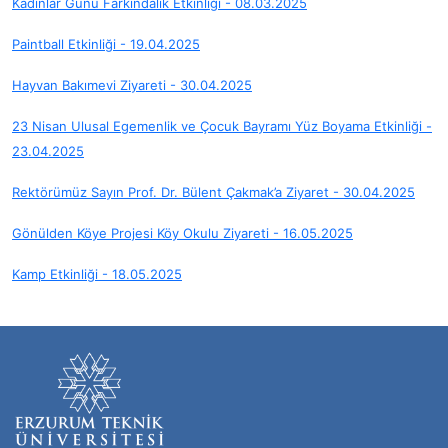
Kadınlar Günü Farkındalık Etkinliği - 08.03.2025
Paintball Etkinliği - 19.04.2025
Hayvan Bakımevi Ziyareti - 30.04.2025
23 Nisan Ulusal Egemenlik ve Çocuk Bayramı Yüz Boyama Etkinliği -
23.04.2025
Rektörümüz Sayın Prof. Dr. Bülent Çakmak’a Ziyaret - 30.04.2025
Gönülden Köye Projesi Köy Okulu Ziyareti - 16.05.2025
Kamp Etkinliği - 18.05.2025