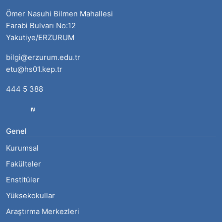
Ömer Nasuhi Bilmen Mahallesi
Farabi Bulvarı No:12
Yakutiye/ERZURUM
bilgi@erzurum.edu.tr
etu@hs01.kep.tr
444 5 388
Genel
Kurumsal
Fakülteler
Enstitüler
Yüksekokullar
Araştırma Merkezleri