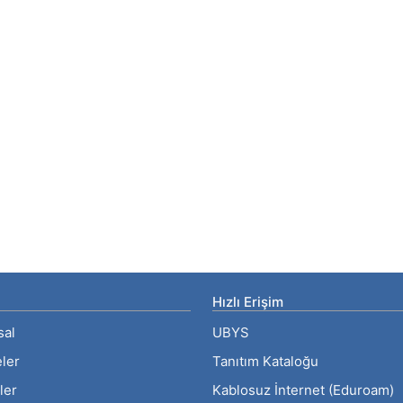
Hızlı Erişim
sal
UBYS
eler
Tanıtım Kataloğu
ler
Kablosuz İnternet (Eduroam)