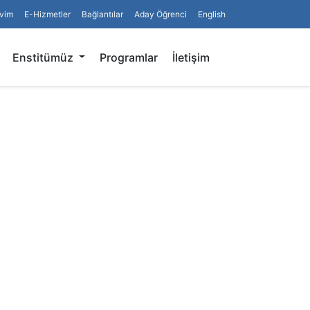
vim
E-Hizmetler
Bağlantılar
Aday Öğrenci
English
Arama
Enstitümüz
Programlar
İletişim