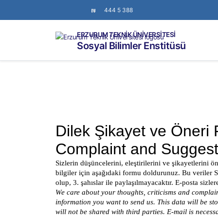
444 5 388
ERZURUM TEKNİK ÜNİVERSİTESİ
Sosyal Bilimler Enstitüsü