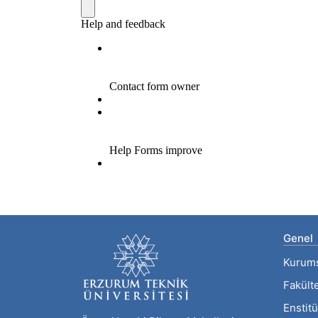
Genel
Kurum
Fakült
Enstitü