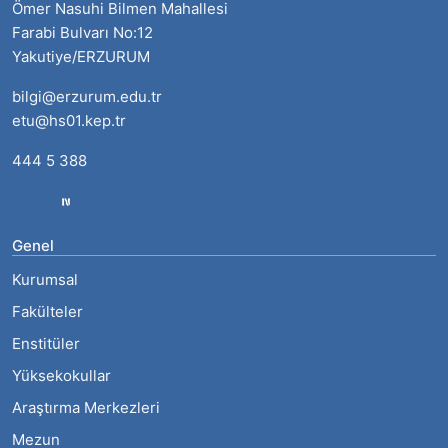
Ömer Nasuhi Bilmen Mahallesi
Farabi Bulvarı No:12
Yakutiye/ERZURUM
bilgi@erzurum.edu.tr
etu@hs01.kep.tr
444 5 388
Genel
Kurumsal
Fakülteler
Enstitüler
Yüksekokullar
Araştırma Merkezleri
Mezun