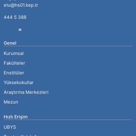
etu@hs01.kep.tr
444 5 388
Genel
Kurumsal
Fakülteler
Enstitüler
Yüksekokullar
Araştırma Merkezleri
Mezun
Hızlı Erişim
UBYS