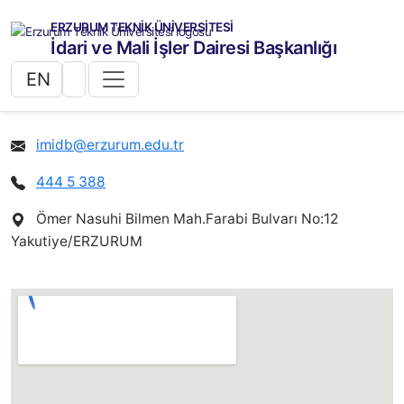
ERZURUM TEKNİK ÜNİVERSİTESİ
İdari ve Mali İşler Dairesi Başkanlığı
EN
imidb@erzurum.edu.tr
444 5 388
Ömer Nasuhi Bilmen Mah.Farabi Bulvarı No:12
Yakutiye/ERZURUM