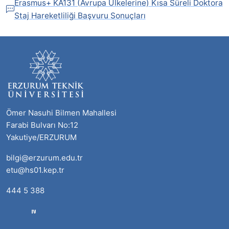
Erasmus+ KA131 (Avrupa Ülkelerine) Kısa Süreli Doktora
Staj Hareketliliği Başvuru Sonuçları
Ömer Nasuhi Bilmen Mahallesi
Farabi Bulvarı No:12
Yakutiye/ERZURUM
bilgi@erzurum.edu.tr
etu@hs01.kep.tr
444 5 388