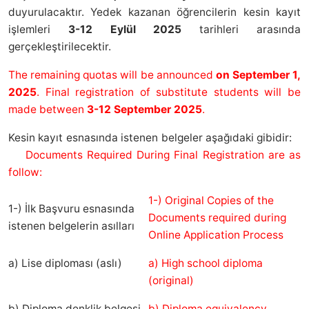
duyurulacaktır. Yedek kazanan öğrencilerin kesin kayıt
işlemleri
3-12 Eylül 2025
tarihleri arasında
gerçekleştirilecektir.
The remaining quotas will be announced
on September 1,
2025
. Final registration of substitute students will be
made between
3-12 September 2025
.
Kesin kayıt esnasında istenen belgeler aşağıdaki gibidir:
Documents Required During Final Registration are as
follow:
1-) Original Copies of the
1-) İlk Başvuru esnasında
Documents required during
istenen belgelerin asılları
Online Application Process
a) Lise diploması (aslı)
a) High school diploma
(original)
b) Diploma denklik belgesi
b) Diploma equivalency