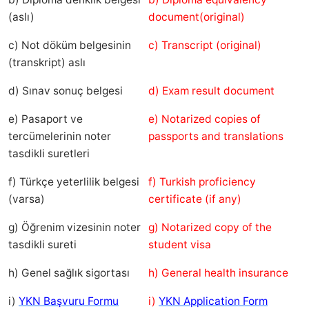
(aslı)
document(original)
c) Not döküm belgesinin
c) Transcript (original)
(transkript) aslı
d) Sınav sonuç belgesi
d) Exam result document
e) Pasaport ve
e) Notarized copies of
tercümelerinin noter
passports and translations
tasdikli suretleri
f) Türkçe yeterlilik belgesi
f) Turkish proficiency
(varsa)
certificate (if any)
g) Öğrenim vizesinin noter
g) Notarized copy of the
tasdikli sureti
student visa
h) Genel sağlık sigortası
h) General health insurance
i)
YKN Başvuru Formu
i)
YKN Application Form