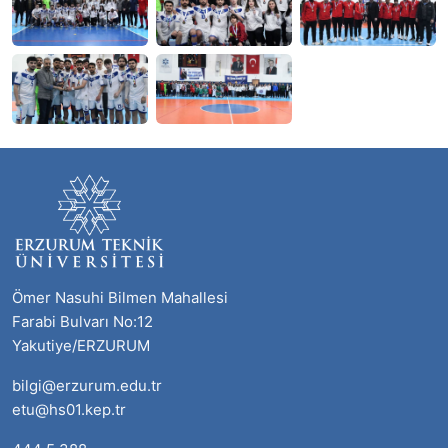
Ömer Nasuhi Bilmen Mahallesi
Farabi Bulvarı No:12
Yakutiye/ERZURUM
bilgi@erzurum.edu.tr
etu@hs01.kep.tr