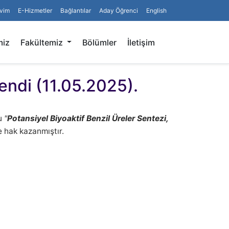
vim
E-Hizmetler
Bağlantılar
Aday Öğrenci
English
Arama
miz
Fakültemiz
Bölümler
İletişim
endi (11.05.2025).
u
"
Potansiyel Biyoaktif Benzil Üreler Sentezi,
e hak kazanmıştır.