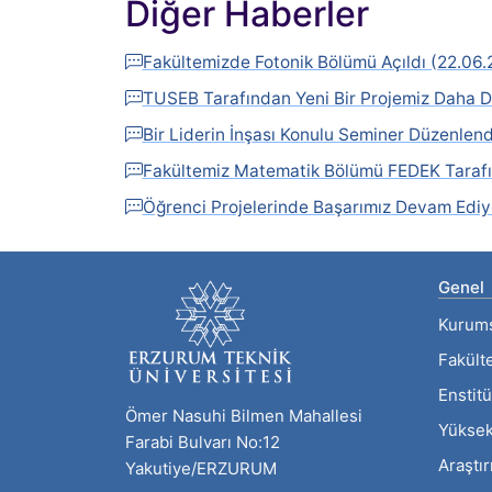
Diğer Haberler
Fakültemizde Fotonik Bölümü Açıldı (22.06.
TUSEB Tarafından Yeni Bir Projemiz Daha D
Bir Liderin İnşası Konulu Seminer Düzenlend
Fakültemiz Matematik Bölümü FEDEK Tarafın
Öğrenci Projelerinde Başarımız Devam Ediy
Genel
Kurum
Fakült
Enstitü
Ömer Nasuhi Bilmen Mahallesi
Yüksek
Farabi Bulvarı No:12
Araştı
Yakutiye/ERZURUM