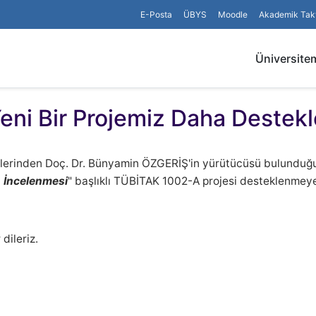
E-Posta
ÜBYS
Moodle
Akademik Tak
Üniversite
ni Bir Projemiz Daha Destekl
elerinden Doç. Dr. Bünyamin ÖZGERİŞ'in yürütücüsü bulunduğ
n İncelenmesi
" başlıklı TÜBİTAK 1002-A projesi desteklenmey
dileriz.