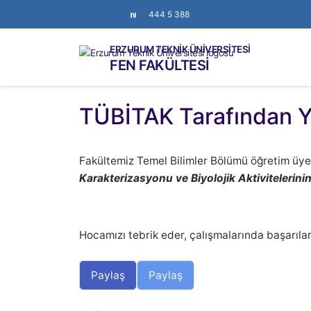
444 5 388
ERZURUM TEKNİK ÜNİVERSİTESİ
FEN FAKÜLTESİ
TÜBİTAK Tarafından Ye
Fakültemiz Temel Bilimler Bölümü öğretim üy
Karakterizasyonu ve Biyolojik Aktivitelerini
Hocamızı tebrik eder, çalışmalarında başarılar 
Paylaş
Paylaş