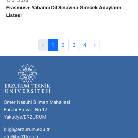
15.04.2026
Erasmus+ Yabancı Dil Sınavına Girecek Adayların
Listesi
‹
1
2
3
4
›
Ömer Nasuhi Bilmen Mahallesi
Farabi Bulvarı No:12
Yakutiye/ERZURUM
bilgi@erzurum.edu.tr
etu@hs01.kep.tr