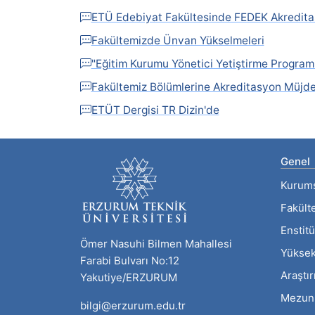
ETÜ Edebiyat Fakültesinde FEDEK Akredit
Fakültemizde Ünvan Yükselmeleri
"Eğitim Kurumu Yönetici Yetiştirme Progra
Fakültemiz Bölümlerine Akreditasyon Müjde
ETÜT Dergisi TR Dizin'de
Genel
Kurum
Fakült
Enstitü
Ömer Nasuhi Bilmen Mahallesi
Yüksek
Farabi Bulvarı No:12
Araştı
Yakutiye/ERZURUM
Mezun
bilgi@erzurum.edu.tr