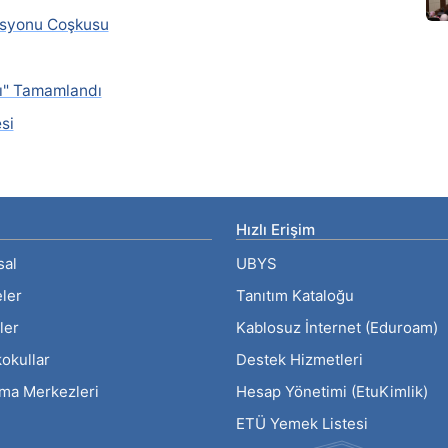
asyonu Coşkusu
mı" Tamamlandı
si
Hızlı Erişim
sal
UBYS
eler
Tanıtım Kataloğu
ler
Kablosuz İnternet (Eduroam)
okullar
Destek Hizmetleri
rma Merkezleri
Hesap Yönetimi (EtuKimlik)
ETÜ Yemek Listesi