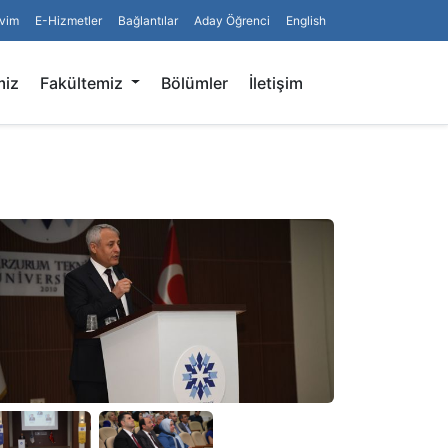
vim
E-Hizmetler
Bağlantılar
Aday Öğrenci
English
Arama
miz
Fakültemiz
Bölümler
İletişim