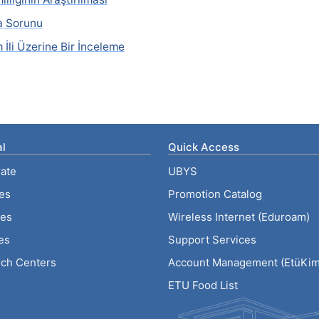
ka Sorunu
İli Üzerine Bir İnceleme
l
Quick Access
ate
UBYS
ies
Promotion Catalog
tes
Wireless Internet (Eduroam)
es
Support Services
ch Centers
Account Management (EtüKiml
ETU Food List