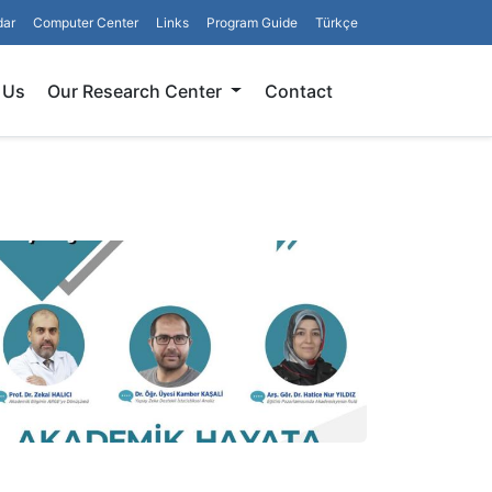
dar
Computer Center
Links
Program Guide
Türkçe
Search
 Us
Our Research Center
Contact