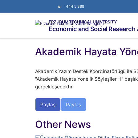
444 5 388
ERZURUM TECHNICAL UNIVERSITY
Economic and Social Research 
Akademik Hayata Yönel
Akademik Yazım Destek Koordinatörlüğü ile Sü
"Akademik Hayata Yönelik Söyleşiler -I" başlık
gerçekleşecektir.
Paylaş
Paylaş
Other News
Üniversite Öğrencilerinin Dijital Ekran Bağıml