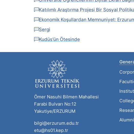
Katılımlı Araştırma Projesi Bir Sosyal Politi
Ekonomik Koşullardan Memnuniyet: Erzurum 
Sergi
Kudüs'ün Ötesinde
Genera
Corpor
Facult
Institu
Ömer Nasuhi Bilmen Mahallesi
Colleg
Farabi Bulvarı No:12
Resear
Yakutiye/ERZURUM
Alumni
bilgi@erzurum.edu.tr
etu@hs01.kep.tr