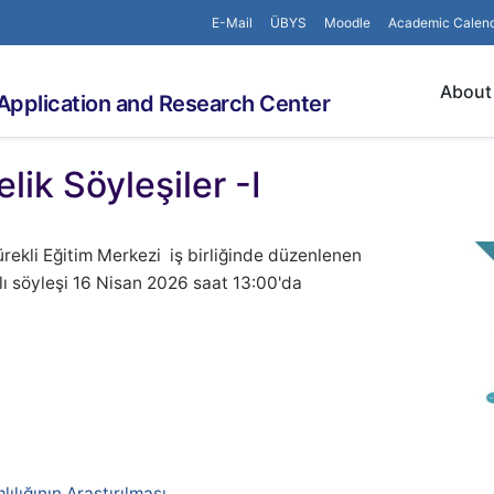
E-Mail
ÜBYS
Moodle
Academic Calen
About
Application and Research Center
ik Söyleşiler -I
rekli Eğitim Merkezi iş birliğinde düzenlenen
lı söyleşi 16 Nisan 2026 saat 13:00'da
ılığının Araştırılması