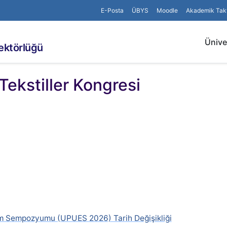
E-Posta
ÜBYS
Moodle
Akademik Tak
Ünive
rektörlüğü
 Tekstiller Kongresi
im Sempozyumu (UPUES 2026) Tarih Değişikliği