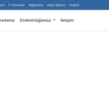
vim
E-Hizmetler
Bağlantılar
Aday Öğrenci
English
Arama
rsitemiz
Direktörlüğümüz
İletişim