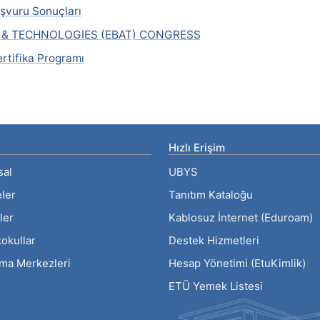
şvuru Sonuçları
S & TECHNOLOGIES (EBAT) CONGRESS
ertifika Programı
Hızlı Erişim
sal
UBYS
eler
Tanıtım Kataloğu
ler
Kablosuz İnternet (Eduroam)
okullar
Destek Hizmetleri
rma Merkezleri
Hesap Yönetimi (EtuKimlik)
ETÜ Yemek Listesi