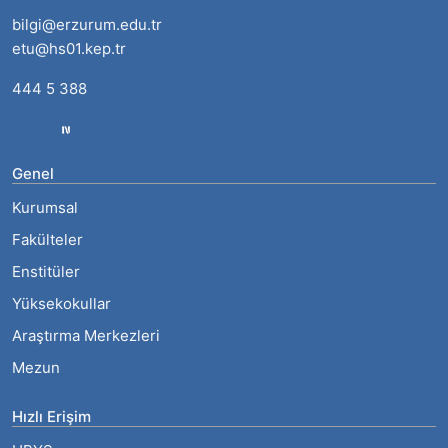
bilgi@erzurum.edu.tr
etu@hs01.kep.tr
444 5 388
Genel
Kurumsal
Fakülteler
Enstitüler
Yüksekokullar
Araştırma Merkezleri
Mezun
Hızlı Erişim