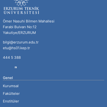
Ömer Nasuhi Bilmen Mahallesi
Farabi Bulvarı No:12
Yakutiye/ERZURUM
bilgi@erzurum.edu.tr
etu@hs01.kep.tr
444 5 388
Genel
Kurumsal
Fakülteler
Enstitüler