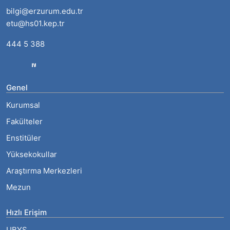
bilgi@erzurum.edu.tr
etu@hs01.kep.tr
444 5 388
Genel
Kurumsal
Fakülteler
Enstitüler
Yüksekokullar
Araştırma Merkezleri
Mezun
Hızlı Erişim
UBYS