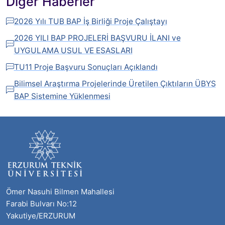
Diğer Haberler
2026 Yılı TUB BAP İş Birliği Proje Çalıştayı
2026 YILI BAP PROJELERİ BAŞVURU İLANI ve
UYGULAMA USUL VE ESASLARI
TU11 Proje Başvuru Sonuçları Açıklandı
Bilimsel Araştırma Projelerinde Üretilen Çıktıların ÜBYS
BAP Sistemine Yüklenmesi
Ömer Nasuhi Bilmen Mahallesi
Farabi Bulvarı No:12
Yakutiye/ERZURUM