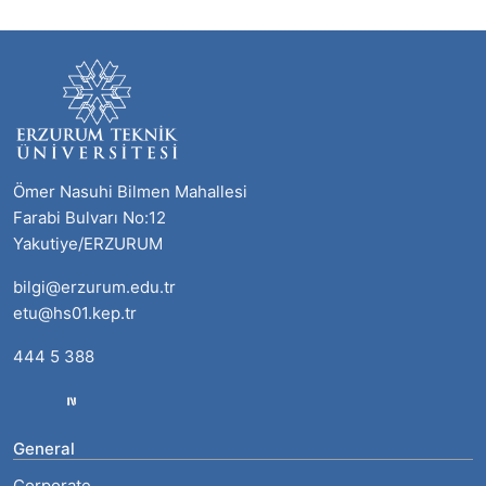
Ömer Nasuhi Bilmen Mahallesi
Farabi Bulvarı No:12
Yakutiye/ERZURUM
bilgi@erzurum.edu.tr
etu@hs01.kep.tr
444 5 388
General
Corporate