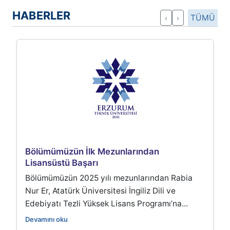
HABERLER
TÜMÜ
‹
›
Bölümümüzün İlk Mezunlarından
Bölü
Lisansüstü Başarı
Ulusla
Sun
Bölümümüzün 2025 yılı mezunlarından Rabia
Hacet
Nur Er, Atatürk Üniversitesi İngiliz Dili ve
Mayıs
Edebiyatı Tezli Yüksek Lisans Programı’na...
düzen
Confe
Devamını oku