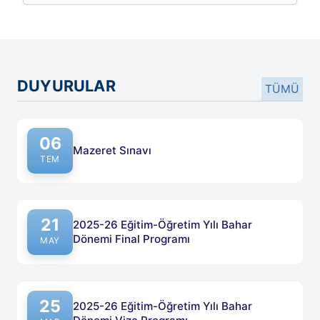
Devam
DUYURULAR
TÜMÜ
06
Mazeret Sınavı
TEM
21
2025-26 Eğitim-Öğretim Yılı Bahar
Dönemi Final Programı
MAY