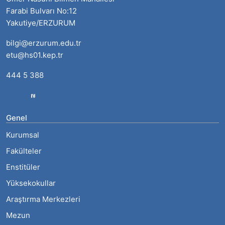
Ömer Nasuhi Bilmen Mahallesi
Farabi Bulvarı No:12
Yakutiye/ERZURUM
bilgi@erzurum.edu.tr
etu@hs01.kep.tr
444 5 388
Genel
Kurumsal
Fakülteler
Enstitüler
Yüksekokullar
Araştırma Merkezleri