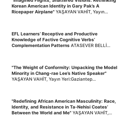
"Imagined Flights, Shattered Visions: Rethinking
Korean American Identity in Gary Pak’s A
Ricepaper Airplane"
YAŞAYAN VAHİT, Yayın
Yeri:Pamukkale University Journal of Social
Sciences Institute ,2026,, 2026
EFL Learners’ Receptive and Productive
Knowledge of Factive Cognitive Verbs’
Complementation Patterns
ATASEVER BELLİ
SERAP,KEÇİK İLKNUR, Yayın Yeri:GİST Journal
,2025,, 2025
"The Weight of Conformity: Unpacking the Model
Minority in Chang-rae Lee’s Native Speaker"
YAŞAYAN VAHİT, Yayın Yeri:Gaziantep
Üniversitesi Sosyal Bilimler Dergisi ,2025,, 2025
"Redefining African American Masculinity: Race,
Identity, and Resistance in Ta-Nehisi Coates’
Between the World and Me"
YAŞAYAN VAHİT,
Yayın Yeri:Erzurum Teknik Üniversitesi Sosyal