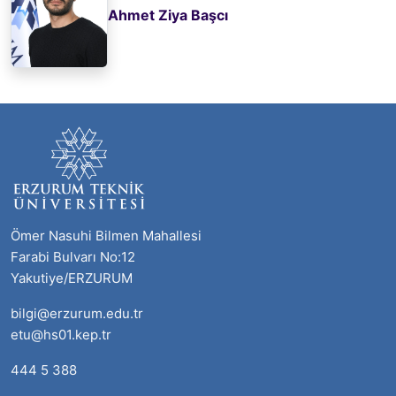
Ahmet Ziya Başcı
Ömer Nasuhi Bilmen Mahallesi
Farabi Bulvarı No:12
Yakutiye/ERZURUM
bilgi@erzurum.edu.tr
etu@hs01.kep.tr
444 5 388