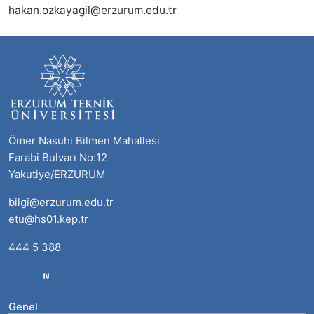
hakan.ozkayagil@erzurum.edu.tr
Ömer Nasuhi Bilmen Mahallesi
Farabi Bulvarı No:12
Yakutiye/ERZURUM
bilgi@erzurum.edu.tr
etu@hs01.kep.tr
444 5 388
Genel