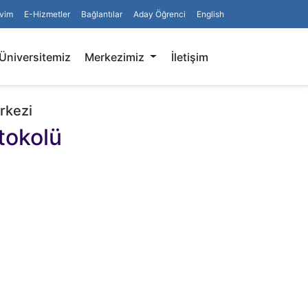
vim
E-Hizmetler
Bağlantılar
Aday Öğrenci
English
Arama
Üniversitemiz
Merkezimiz
İletişim
rkezi
tokolü