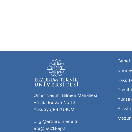
Genel
Kurum
Fakült
Enstitü
Ömer Nasuhi Bilmen Mahallesi
Yüksek
Farabi Bulvarı No:12
Araştı
Yakutiye/ERZURUM
Mezun
bilgi@erzurum.edu.tr
etu@hs01.kep.tr