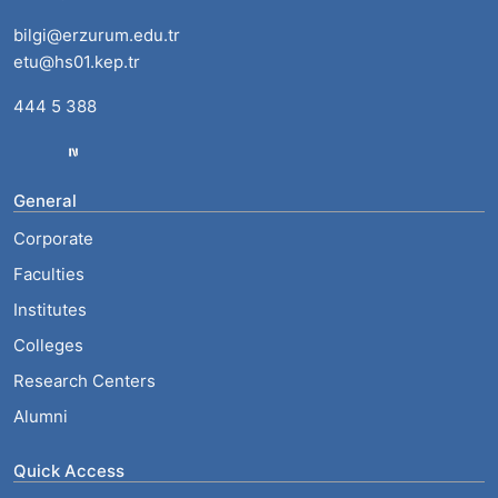
bilgi@erzurum.edu.tr
etu@hs01.kep.tr
444 5 388
General
Corporate
Faculties
Institutes
Colleges
Research Centers
Alumni
Quick Access