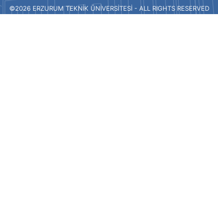
©2026 ERZURUM TEKNİK ÜNİVERSİTESİ - ALL RIGHTS RESERVED