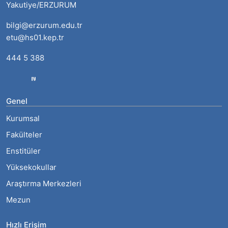
Yakutiye/ERZURUM
bilgi@erzurum.edu.tr
etu@hs01.kep.tr
444 5 388
Genel
Kurumsal
Fakülteler
Enstitüler
Yüksekokullar
Araştırma Merkezleri
Mezun
Hızlı Erişim