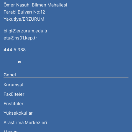
Ömer Nasuhi Bilmen Mahallesi
Farabi Bulvarı No:12
Yakutiye/ERZURUM
bilgi@erzurum.edu.tr
etu@hs01.kep.tr
444 5 388
Genel
Kurumsal
Fakülteler
Enstitüler
Yüksekokullar
Araştırma Merkezleri
Mezun