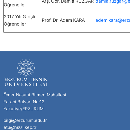
Arş. Gör. Damla RÜZGAR
damla.ruzgar@e
Öğrenciler
2017 Yılı Girişli
Prof. Dr. Adem KARA
adem.kara@erzu
Öğrenciler
Ömer Nasuhi Bilmen Mahallesi
Farabi Bulvarı No:12
Yakutiye/ERZURUM
bilgi@erzurum.edu.tr
etu@hs01.kep.tr