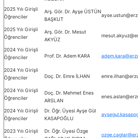
2025 Yılı Girişli
Arş. Gör. Dr. Ayşe ÜSTÜN
ayse.ustun@erz
Öğrenciler
BAŞKUT
2025 Yılı Girişli
Arş. Gör. Dr. Mesut
mesut.akyuz@er
Öğrenciler
AKYÜZ
2024 Yılı Girişli
Prof. Dr. Adem KARA
adem.kara@erzu
Öğrenciler
2024 Yılı Girişli
Doç. Dr. Emre İLHAN
emre.ilhan@erz
Öğrenciler
2024 Yılı Girişli
Doç. Dr. Mehmet Enes
enes.aslan@erz
Öğrenciler
ARSLAN
2024 Yılı Girişli
Dr. Öğr. Üyesi Ayşe Gül
aysegul.kasapo
Öğrenciler
KASAPOĞLU
2023 Yılı Girişli
Dr. Öğr. Üyesi Özge
ozge.caglar@er