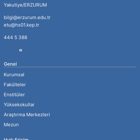
Yakutiye/ERZURUM
bilgi@erzurum.edu.tr
etu@hs01.kep.tr
444 5 388
Genel
Kurumsal
Fakülteler
Enstitüler
Yüksekokullar
Araştırma Merkezleri
Mezun
Hızlı Erişim