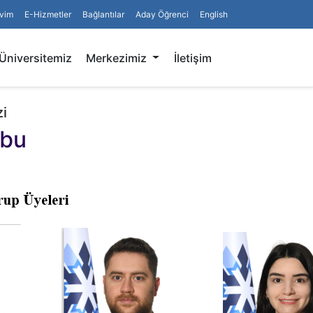
vim
E-Hizmetler
Bağlantılar
Aday Öğrenci
English
Arama
Üniversitemiz
Merkezimiz
İletişim
i
ubu