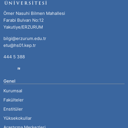
Ömer Nasuhi Bilmen Mahallesi
Farabi Bulvarı No:12
Yakutiye/ERZURUM
bilgi@erzurum.edu.tr
etu@hs01.kep.tr
444 5 388
Genel
Kurumsal
Fakülteler
Enstitüler
Yüksekokullar
Araştırma Merkezleri