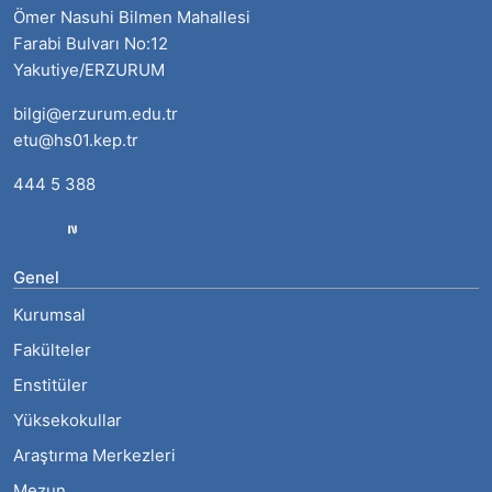
Ömer Nasuhi Bilmen Mahallesi
Farabi Bulvarı No:12
Yakutiye/ERZURUM
bilgi@erzurum.edu.tr
etu@hs01.kep.tr
444 5 388
Genel
Kurumsal
Fakülteler
Enstitüler
Yüksekokullar
Araştırma Merkezleri
Mezun