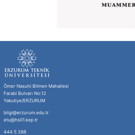
Ömer Nasuhi Bilmen Mahallesi
Farabi Bulvarı No:12
Yakutiye/ERZURUM
bilgi@erzurum.edu.tr
etu@hs01.kep.tr
444 5 388