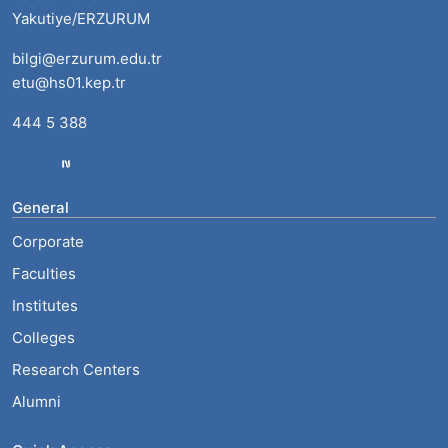
Yakutiye/ERZURUM
bilgi@erzurum.edu.tr
etu@hs01.kep.tr
444 5 388
General
Corporate
Faculties
Institutes
Colleges
Research Centers
Alumni