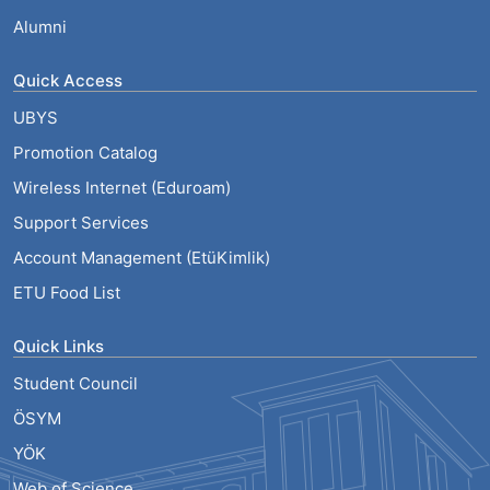
Alumni
Quick Access
UBYS
Promotion Catalog
Wireless Internet (Eduroam)
Support Services
Account Management (EtüKimlik)
ETU Food List
Quick Links
Student Council
ÖSYM
YÖK
Web of Science