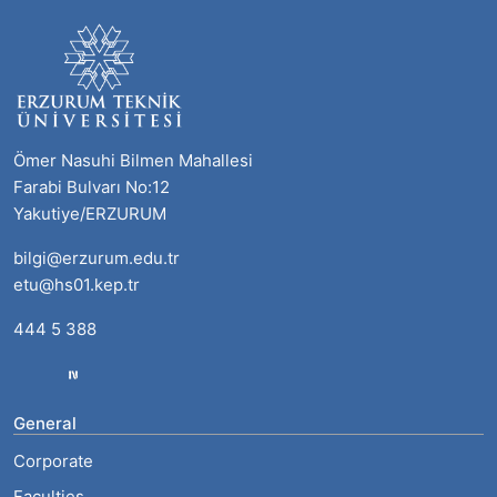
Ömer Nasuhi Bilmen Mahallesi
Farabi Bulvarı No:12
Yakutiye/ERZURUM
bilgi@erzurum.edu.tr
etu@hs01.kep.tr
444 5 388
General
Corporate
Faculties